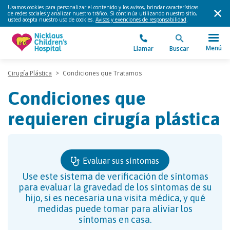
Usamos cookies para personalizar el contenido y los avisos, brindar características
de redes sociales y analizar nuestro tráfico. Si continúa utilizando nuestro sitio,
usted acepta nuestro uso de cookies.
Avisos y exenciones de responsabilidad
.
Menú
Llamar
Buscar
Cirugía Plástica
>
Condiciones que Tratamos
Condiciones que
requieren cirugía plástica
Evaluar sus síntomas
Use este sistema de verificación de síntomas
para evaluar la gravedad de los síntomas de su
hijo, si es necesaria una visita médica, y qué
medidas puede tomar para aliviar los
síntomas en casa.