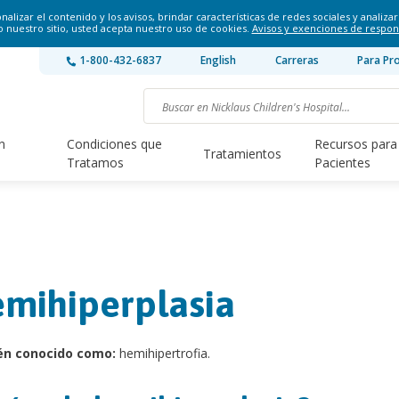
lizar el contenido y los avisos, brindar características de redes sociales y analizar 
o nuestro sitio, usted acepta nuestro uso de cookies.
Avisos y exenciones de respon
1-800-432-6837
English
Carreras
Para Pr
n
Condiciones que
Recursos para
Tratamientos
Tratamos
Pacientes
mihiperplasia
én conocido como:
hemihipertrofia.