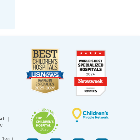
sch |
עברית |
|
ไทย |