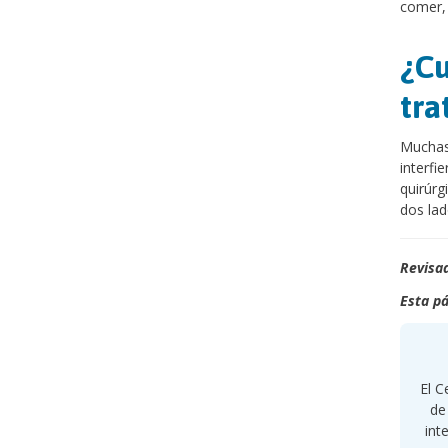
comer, 
¿Cu
tra
Muchas 
interfi
quirúrg
dos lad
Revisad
Esta pá
El C
de
int