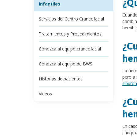
¿Qu
Infantiles
Cuando 
Servicios del Centro Craneofacial
combina
hemihip
Tratamientos y Procedimientos
¿Cu
Conozca al equipo craneofacial
hem
Conozca al equipo de BWS
La hemi
pero a 
Historias de pacientes
síndro
Videos
¿Cu
hem
En caso
cuerpo.