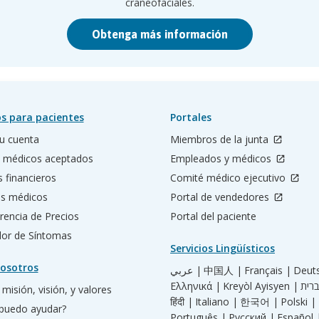
craneofaciales.
Obtenga más información
s para pacientes
Portales
u cuenta
Miembros de la junta
 médicos aceptados
Empleados y médicos
s financieros
Comité médico ejecutivo
os médicos
Portal de vendedores
rencia de Precios
Portal del paciente
ador de Síntomas
Servicios Lingüísticos
osotros
عربي |
中国人 |
Français |
Deut
Ελληνικά |
Kreyòl Ayisyen |
misión, visión, y valores
हिंदी |
Italiano |
한국어 |
Polski |
puedo ayudar?
Português |
Русский |
Español 