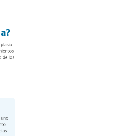
ia?
plasia
mientos
o de los
s uno
nto
cias