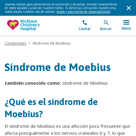
Usamos cookies para personalizar el contenido y los avisos, brindar características
de redes sociales y analizar nuestro tráfico. Si continúa utilizando nuestro sitio,
usted acepta nuestro uso de cookies.
Avisos y exenciones de responsabilidad
.
Menú
Llamar
Buscar
Condiciones
>
Síndrome de Moebius
Síndrome de Moebius
también conocido como:
síndrome de Moebius
¿Qué es el síndrome de
Moebius?
El síndrome de Moebius es una afección poco frecuente que
afecta principalmente a los nervios craneales 6 y 7, lo que