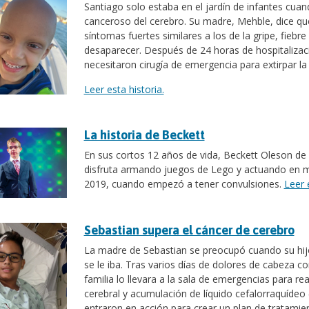
Santiago solo estaba en el jardín de infantes cu
canceroso del cerebro. Su madre, Mehble, dice que
síntomas fuertes similares a los de la gripe, fieb
desaparecer. Después de 24 horas de hospitalizac
necesitaron cirugía de emergencia para extirpar l
Leer esta historia.
La historia de Beckett
En sus cortos 12 años de vida, Beckett Oleson de
disfruta armando juegos de Lego y actuando en m
2019, cuando empezó a tener convulsiones.
Leer 
Sebastian supera el cáncer de cerebro
La madre de Sebastian se preocupó cuando su hij
se le iba. Tras varios días de dolores de cabeza c
familia lo llevara a la sala de emergencias para r
cerebral y acumulación de líquido cefalorraquíde
entraron en acción para crear un plan de tratamie