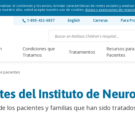
lizar el contenido y los avisos, brindar características de redes sociales y analizar 
o nuestro sitio, usted acepta nuestro uso de cookies.
Avisos y exenciones de respon
1-800-432-6837
English
Carreras
Para Pr
n
Condiciones que
Recursos para
Tratamientos
Tratamos
Pacientes
de pacientes
tes del Instituto de Neur
de los pacientes y familias que han sido tratado