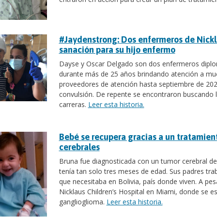
#Jaydenstrong: Dos enfermeros de Nickl
sanación para su hijo enfermo
Dayse y Oscar Delgado son dos enfermeros diplom
durante más de 25 años brindando atención a muc
proveedores de atención hasta septiembre de 2020
convulsión. De repente se encontraron buscando lo
carreras.
Leer esta historia.
Bebé se recupera gracias a un tratamien
cerebrales
Bruna fue diagnosticada con un tumor cerebral de
tenía tan solo tres meses de edad. Sus padres tr
que necesitaba en Bolivia, país donde viven. A p
Nicklaus Children’s Hospital en Miami, donde se es
ganglioglioma.
Leer esta historia.