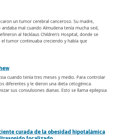
icaron un tumor cerebral canceroso. Su madre,
lgo andaba mal cuando Almudena tenía mucha sed,
efirieron al Nicklaus Children’s Hospital, donde se
 el tumor continuaba creciendo y había que
thew
psia cuando tenía tres meses y medio. Para controlar
diferentes y le dieron una dieta cetogénica.
ar sus convulsiones diarias. Esto se llama epilepsia
ciente curada de la obesidad hipotalámica
trasonido focalizado