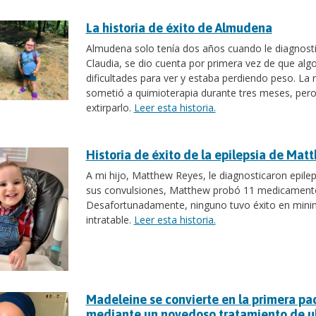
La historia de éxito de Almudena
Almudena solo tenía dos años cuando le diagnost
Claudia, se dio cuenta por primera vez de que a
dificultades para ver y estaba perdiendo peso. La r
sometió a quimioterapia durante tres meses, pero
extirparlo.
Leer esta historia.
Historia de éxito de la epilepsia de Mat
A mi hijo, Matthew Reyes, le diagnosticaron epile
sus convulsiones, Matthew probó 11 medicamentos 
Desafortunadamente, ninguno tuvo éxito en minimiz
intratable.
Leer esta historia.
Madeleine se convierte en la primera pa
mediante un novedoso tratamiento de ul