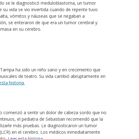
ando se le diagnosticó meduloblastoma, un tumor
 su vida se vio invertida cuando de repente tuvo
re alta, vómitos y náuseas que se negaban a
ión, se enteraron de que era un tumor cerebral y
a masa en su cerebro.
 Tampa ha sido un niño sano y en crecimiento que
usicales de teatro. Su vida cambió abruptamente en
esta historia.
o comenzó a sentir un dolor de cabeza sordo que no
ontinuos, el pediatra de Sebastian recomendó que la
ealizarle más pruebas. Le diagnosticaron un tumor
o (LCR) en el cerebro. Los médicos inmediatamente
nto.
Leer esta historia.