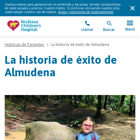
Usamos cookies para personalizar el contenido y los avisos, brindar características
de redes sociales y analizar nuestro tráfico. Si continúa utilizando nuestro sitio,
usted acepta nuestro uso de cookies.
Avisos y exenciones de responsabilidad
.
Menú
Llamar
Buscar
Historias de Pacientes
>
La historia de éxito de Almudena
La historia de éxito de
Almudena