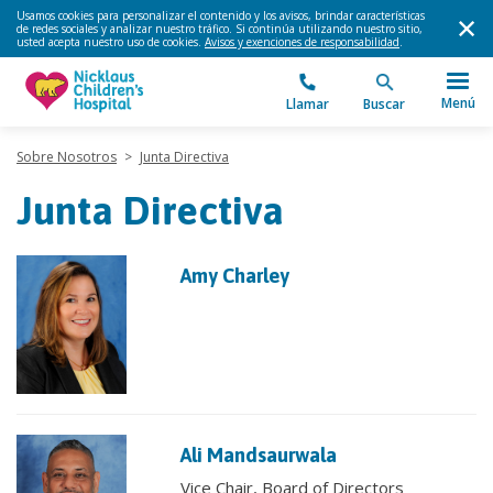
Usamos cookies para personalizar el contenido y los avisos, brindar características
de redes sociales y analizar nuestro tráfico. Si continúa utilizando nuestro sitio,
usted acepta nuestro uso de cookies.
Avisos y exenciones de responsabilidad
.
Menú
Llamar
Buscar
Sobre Nosotros
>
Junta Directiva
Junta Directiva
Amy Charley
Ali Mandsaurwala
Vice Chair, Board of Directors