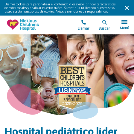
Usamos cookies para personalizar el contenido y los avisos, brindar características
de redes sociales y analizar nuestro tráfico. Si continúa utilizando nuestro sitio,
usted acepta nuestro uso de cookies.
Avisos y exenciones de responsabilidad
.
Menú
Llamar
Buscar
Hospital pediátrico líder