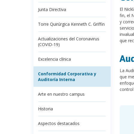
El Nick
Junta Directiva
fin, el
y corre
Torre Quirúrgica Kenneth C. Griffin
servici
invalua
Actualizaciones del Coronavirus
que rec
(COVID-19)
Aud
Excelencia clínica
La Audi
Conformidad Corporativa y
que mej
Auditoría Interna
enfoque
control
Arte en nuestro campus
Historia
Aspectos destacados