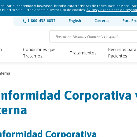
lizar el contenido y los avisos, brindar características de redes sociales y analizar 
o nuestro sitio, usted acepta nuestro uso de cookies.
Avisos y exenciones de respon
1-800-432-6837
English
Carreras
Para Pr
n
Condiciones que
Recursos para
Tratamientos
Tratamos
Pacientes
nterna
nformidad Corporativa y
terna
formidad Corporativa