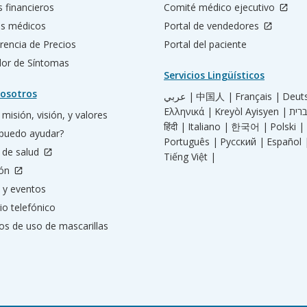
s financieros
Comité médico ejecutivo
os médicos
Portal de vendedores
rencia de Precios
Portal del paciente
ador de Síntomas
Servicios Lingüísticos
osotros
عربي |
中国人 |
Français |
Deut
Ελληνικά |
Kreyòl Ayisyen |
misión, visión, y valores
हिंदी |
Italiano |
한국어 |
Polski |
puedo ayudar?
Português |
Русский |
Español 
 de salud
Tiếng Việt |
ión
 y eventos
io telefónico
os de uso de mascarillas