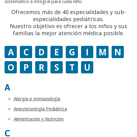
sistemático e integral para cada niño.
Ofrecemos más de 40 especialidades y sub-
especialidades pediátricas.
Nuestro objetivo es ofrecer a los niños y sus
familias la mejor atención médica posible.
A
C
D
E
G
I
M
N
O
P
R
S
T
U
A
Alergia e Immunología
Anestesiología Pediátrica
Alimentación y Nutrición
C