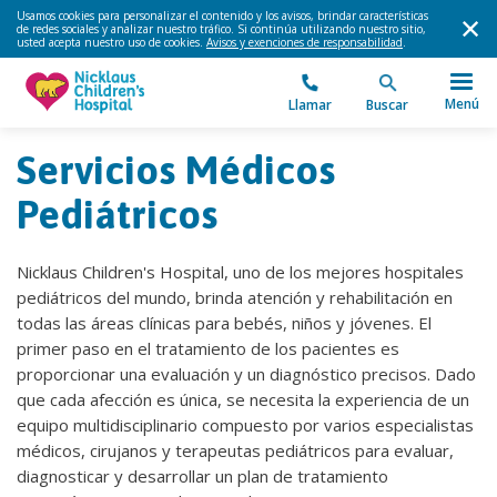
Usamos cookies para personalizar el contenido y los avisos, brindar características
de redes sociales y analizar nuestro tráfico. Si continúa utilizando nuestro sitio,
usted acepta nuestro uso de cookies.
Avisos y exenciones de responsabilidad
.
Menú
Llamar
Buscar
Servicios Médicos
Pediátricos
Nicklaus Children's Hospital, uno de los mejores hospitales
pediátricos del mundo, brinda atención y rehabilitación en
todas las áreas clínicas para bebés, niños y jóvenes. El
primer paso en el tratamiento de los pacientes es
proporcionar una evaluación y un diagnóstico precisos. Dado
que cada afección es única, se necesita la experiencia de un
equipo multidisciplinario compuesto por varios especialistas
médicos, cirujanos y terapeutas pediátricos para evaluar,
diagnosticar y desarrollar un plan de tratamiento