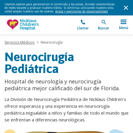
Usamos cookies para personalizar el contenido y los avisos, brindar características
de redes sociales y analizar nuestro tráfico. Si continúa utilizando nuestro sitio,
usted acepta nuestro uso de cookies.
Avisos y exenciones de responsabilidad
.
Menú
Llamar
Buscar
Servicios Médicos
>
Neurocirugía
Neurocirugía
Pediátrica
Hospital de neurología y neurocirugía
pediátrica mejor calificado del sur de Florida.
La División de Neurocirugía Pediátrica de Nicklaus Children's
ofrece esperanza y una experiencia en neurocirugía
pediátrica inigualable a niños y familias de todo el mundo que
se enfrentan a diferencias neurológicas.