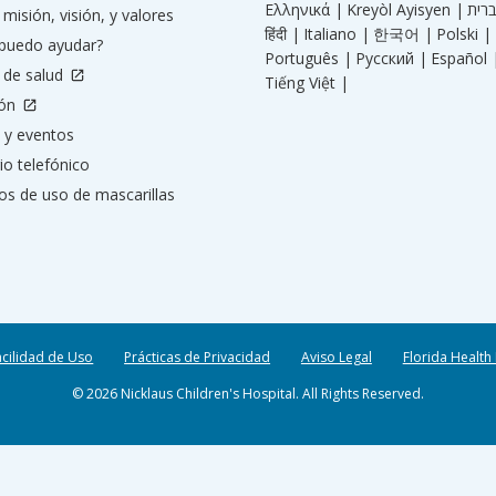
Ελληνικά |
Kreyòl Ayisyen |
misión, visión, y valores
हिंदी |
Italiano |
한국어 |
Polski |
puedo ayudar?
Português |
Русский |
Español 
 de salud
Tiếng Việt |
ión
 y eventos
io telefónico
os de uso de mascarillas
acilidad de Uso
Prácticas de Privacidad
Aviso Legal
Florida Health
© 2026 Nicklaus Children's Hospital. All Rights Reserved.