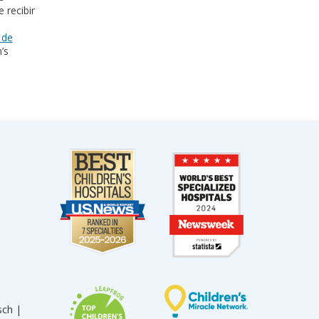
 recibir
 de
’s
sch |