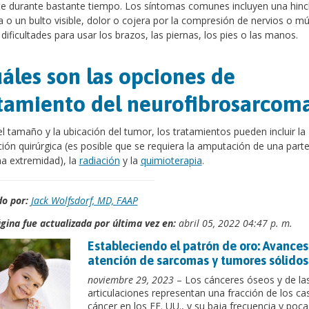
te durante bastante tiempo. Los síntomas comunes incluyen una hin
a o un bulto visible, dolor o cojera por la compresión de nervios o m
 dificultades para usar los brazos, las piernas, los pies o las manos.
áles son las opciones de
tamiento del neurofibrosarcom
l tamaño y la ubicación del tumor, los tratamientos pueden incluir la
ción quirúrgica (es posible que se requiera la amputación de una part
a extremidad), la
radiación
y la
quimioterapia
.
o por:
Jack Wolfsdorf, MD, FAAP
gina fue actualizada por última vez en:
abril 05, 2022 04:47 p. m.
Estableciendo el patrón de oro: Avances
atención de sarcomas y tumores sólidos
noviembre 29, 2023
– Los cánceres óseos y de la
articulaciones representan una fracción de los ca
cáncer en los EE. UU., y su baja frecuencia y poca