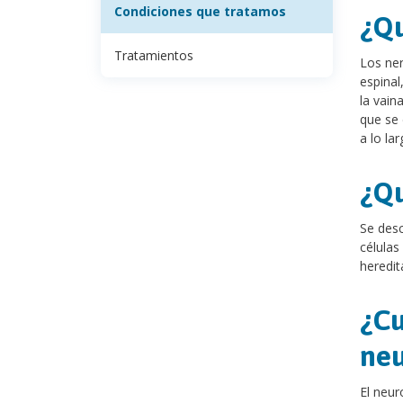
Condiciones que tratamos
¿Qu
Tratamientos
Los ner
espinal
la vain
que se 
a lo la
¿Qu
Se desc
células
heredit
¿Cu
neu
El neu