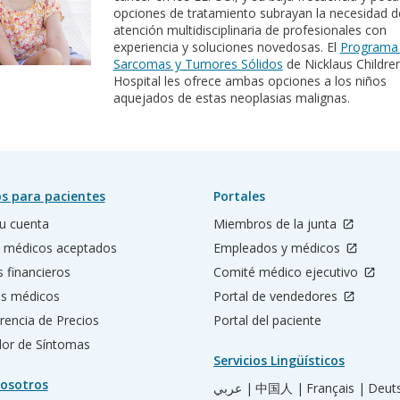
opciones de tratamiento subrayan la necesidad de
atención multidisciplinaria de profesionales con
experiencia y soluciones novedosas. El
Programa
Sarcomas y Tumores Sólidos
de Nicklaus Children
Hospital les ofrece ambas opciones a los niños
aquejados de estas neoplasias malignas.
s para pacientes
Portales
u cuenta
Miembros de la junta
 médicos aceptados
Empleados y médicos
s financieros
Comité médico ejecutivo
os médicos
Portal de vendedores
rencia de Precios
Portal del paciente
ador de Síntomas
Servicios Lingüísticos
osotros
عربي |
中国人 |
Français |
Deut