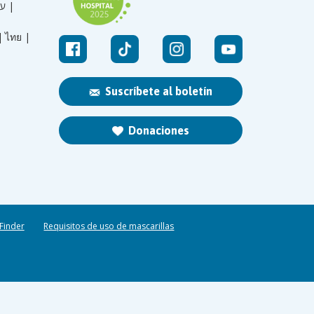
עברית |
|
ไทย |
Suscríbete al boletín
Donaciones
 Finder
Requisitos de uso de mascarillas