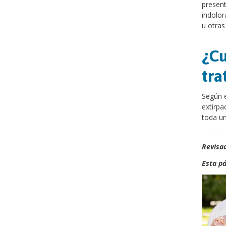
presen
indolor
u otras
¿Cu
tra
Según e
extirpa
toda un
Revisad
Esta pá