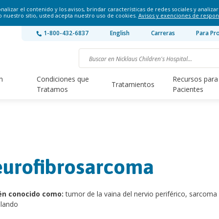
lizar el contenido y los avisos, brindar características de redes sociales y analizar 
o nuestro sitio, usted acepta nuestro uso de cookies.
Avisos y exenciones de respon
1-800-432-6837
English
Carreras
Para Pr
n
Condiciones que
Recursos para
Tratamientos
Tratamos
Pacientes
urofibrosarcoma
én conocido como:
tumor de la vaina del nervio periférico, sarcoma
blando