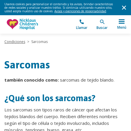
Usamos cookies para personalizar el contenido y los avisos, brindar características
de redes sociales y analizar nuestro tráfico. Si continúa utilizando nuestro sitio,
usted acepta nuestro uso de cookies.
Avisos y exenciones de responsabilidad
.
Menú
Llamar
Buscar
Condiciones
>
Sarcomas
Sarcomas
también conocido como:
sarcomas de tejido blando.
¿Qué son los sarcomas?
Los sarcomas son tipos raros de cáncer que afectan los
tejidos blandos del cuerpo. Reciben diferentes nombres
según el tipo de célula o tejido involucrado, incluidos
músculos, tendones, hueso, grasa, etc.