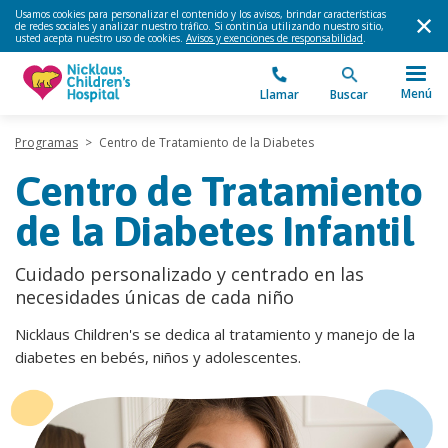
Usamos cookies para personalizar el contenido y los avisos, brindar características
de redes sociales y analizar nuestro tráfico. Si continúa utilizando nuestro sitio,
usted acepta nuestro uso de cookies.
Avisos y exenciones de responsabilidad
.
Menú
Llamar
Buscar
Programas
>
Centro de Tratamiento de la Diabetes
Centro de Tratamiento
de la Diabetes Infantil
Cuidado personalizado y centrado en las
necesidades únicas de cada niño
Nicklaus Children's se dedica al tratamiento y manejo de la
diabetes en bebés, niños y adolescentes.