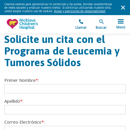
Usamos cookies para personalizar el contenido y los avisos, brindar características
de redes sociales y analizar nuestro tráfico. Si continúa utilizando nuestro sitio,
usted acepta nuestro uso de cookies.
Avisos y exenciones de responsabilidad
.
Menú
Llamar
Buscar
Solicite un cita con el
Programa de Leucemia y
Tumores Sólidos
Primer Nombre
*
:
Apellido
*
:
Correo Electrónico
*
: