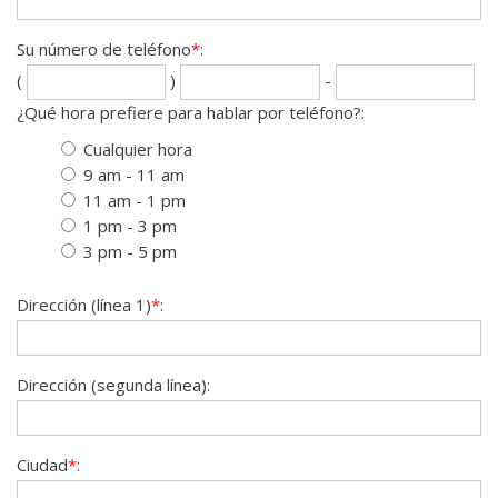
Su número de teléfono
*
:
Se
La
(
)
-
th
fou
¿Qué hora prefiere para hablar por teléfono?:
dig
dig
Cualquier hora
9 am - 11 am
11 am - 1 pm
1 pm - 3 pm
3 pm - 5 pm
Dirección (línea 1)
*
:
Dirección (segunda línea):
Ciudad
*
: