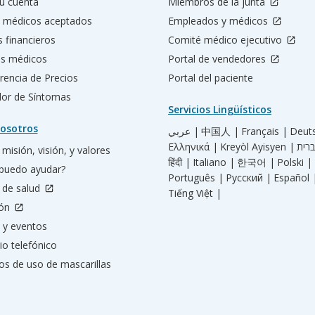
u cuenta
Miembros de la junta
 médicos aceptados
Empleados y médicos
s financieros
Comité médico ejecutivo
os médicos
Portal de vendedores
rencia de Precios
Portal del paciente
ador de Síntomas
Servicios Lingüísticos
osotros
عربي |
中国人 |
Français |
Deut
Ελληνικά |
Kreyòl Ayisyen |
misión, visión, y valores
हिंदी |
Italiano |
한국어 |
Polski |
puedo ayudar?
Português |
Русский |
Español 
 de salud
Tiếng Việt |
ión
 y eventos
io telefónico
os de uso de mascarillas