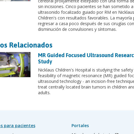
cerebral prolijamente extirpado con una forma de
sin incisiones. Cinco pacientes se han sometido a
ultrasonido focalizado guiado por RM en Nicklau
Children's con resultados favorables. La mayoría
regresar a casa poco después de sus cirugías co
disminución de convulsiones y síntomas.
os Relacionados
MR Guided Focused Ultrasound Resear
Study
Nicklaus Children's Hospital is studying the safety
feasibility of magnetic resonance (MR) guided fo
ultrasound technology - an incision-free technique
treat centrally located brain tumors in children a
adults.
s para pacientes
Portales