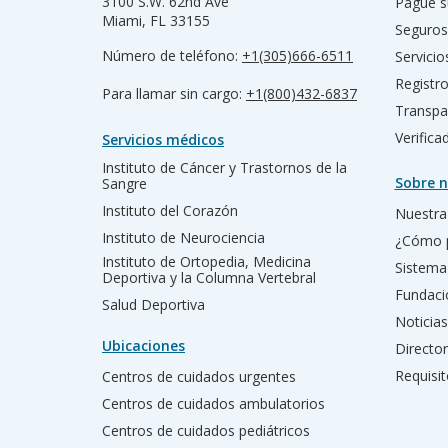
3100 S.W. 62nd Ave
Pague s
Miami, FL 33155
Seguros
Número de teléfono:
+1(305)666-6511
Servicio
Registr
Para llamar sin cargo:
+1(800)432-6837
Transpa
Verific
Servicios médicos
Instituto de Cáncer y Trastornos de la
Sobre n
Sangre
Instituto del Corazón
Nuestra 
Instituto de Neurociencia
¿Cómo 
Instituto de Ortopedia, Medicina
Sistema
Deportiva y la Columna Vertebral
Fundac
Salud Deportiva
Noticias
Ubicaciones
Director
Requisit
Centros de cuidados urgentes
Centros de cuidados ambulatorios
Centros de cuidados pediátricos