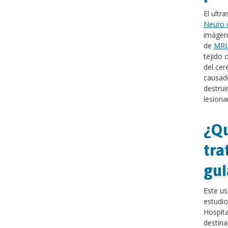
El ultr
Neuro d
imágene
de
MRI
tejido 
del cer
causado
destrui
lesiona
¿Qu
tra
gui
Este us
estudio
Hospita
destina