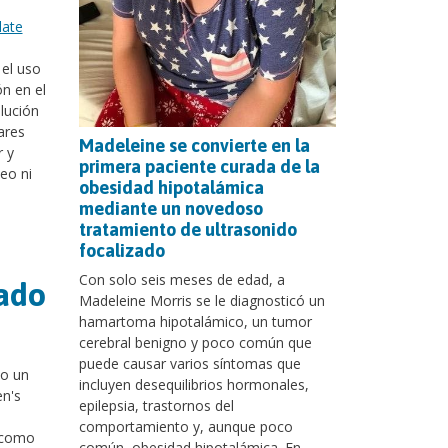
late
el uso
ón en el
lución
ares
Madeleine se convierte en la
r y
primera paciente curada de la
neo ni
obesidad hipotalámica
mediante un novedoso
tratamiento de ultrasonido
focalizado
Con solo seis meses de edad, a
zado
Madeleine Morris se le diagnosticó un
hamartoma hipotalámico, un tumor
cerebral benigno y poco común que
puede causar varios síntomas que
jo un
incluyen desequilibrios hormonales,
en's
epilepsia, trastornos del
comportamiento y, aunque poco
 (como
común, obesidad hipotalámica. En