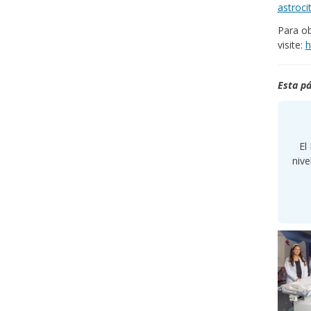
astroc
Para ob
visite:
h
Esta pá
El
nive