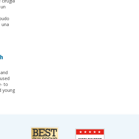
 cirugía
 un
s
 pudo
n una
ch
 and
cused
- to
nd young