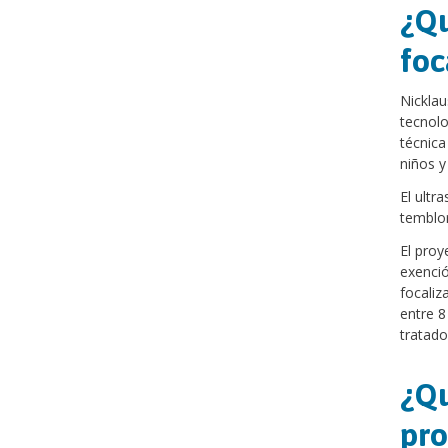
¿Qu
foc
Nicklau
tecnolo
técnica
niños y
El ultr
temblor
El proy
exenció
focaliz
entre 8
tratado
¿Qu
pro