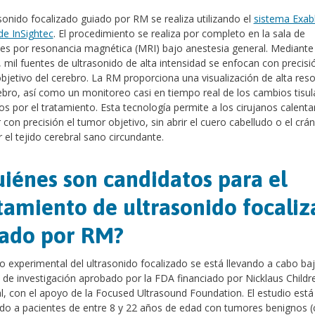
asonido focalizado guiado por RM se realiza utilizando el
sistema Exab
e InSightec
. El procedimiento se realiza por completo en la sala de
s por resonancia magnética (MRI) bajo anestesia general. Mediante 
, mil fuentes de ultrasonido de alta intensidad se enfocan con precisi
objetivo del cerebro. La RM proporciona una visualización de alta reso
ebro, así como un monitoreo casi en tiempo real de los cambios tisul
s por el tratamiento. Esta tecnología permite a los cirujanos calenta
r con precisión el tumor objetivo, sin abrir el cuero cabelludo o el crá
r el tejido cerebral sano circundante.
iénes son candidatos para el
tamiento de ultrasonido focali
ado por RM?
o experimental del ultrasonido focalizado se está llevando a cabo ba
 de investigación aprobado por la FDA financiado por Nicklaus Childr
l, con el apoyo de la Focused Ultrasound Foundation. El estudio está
do a pacientes de entre 8 y 22 años de edad con tumores benignos