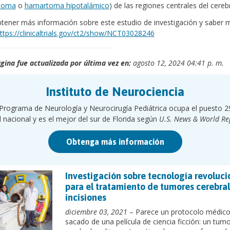
itoma
o
hamartoma hipotalámico
) de las regiones centrales del cereb
tener más información sobre este estudio de investigación y saber 
ttps://clinicaltrials.gov/ct2/show/NCT03028246
gina fue actualizada por última vez en:
agosto 12, 2024 04:41 p. m.
Instituto de Neurociencia
 Programa de Neurología y Neurocirugía Pediátrica ocupa el puesto 2
l nacional y es el mejor del sur de Florida según
U.S. News & World Re
Obtenga más información
Investigación sobre tecnología revoluci
para el tratamiento de tumores cerebral
incisiones
diciembre 03, 2021
– Parece un protocolo médic
sacado de una película de ciencia ficción: un tum