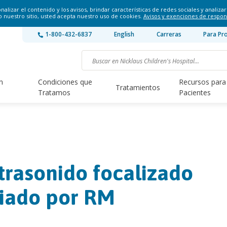
lizar el contenido y los avisos, brindar características de redes sociales y analizar 
o nuestro sitio, usted acepta nuestro uso de cookies.
Avisos y exenciones de respon
1-800-432-6837
English
Carreras
Para Pr
n
Condiciones que
Recursos para
Tratamientos
Tratamos
Pacientes
trasonido focalizado
iado por RM