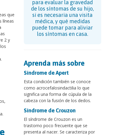
para evaluar la gravedad
de los síntomas de su hijo,
eas que
si es necesaria una visita
 líneas
médica, y qué medidas
a
puede tomar para aliviar
tas
los síntomas en casa.
e 2 y
los
.
Aprenda más sobre
Síndrome de Apert
Esta condición también se conoce
como acrocefalosindactilia lo que
significa una forma de cúpula de la
cabeza con la fusión de los dedos.
os,
Síndrome de Crouzon
a.
El síndrome de Crouzon es un
trastorno poco frecuente que se
de
presenta al nacer. Se caracteriza por