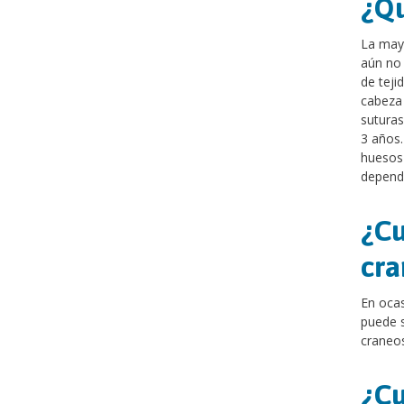
¿Qu
La mayo
aún no 
de teji
cabeza 
suturas
3 años.
huesos
dependi
¿Cu
cra
En ocas
puede s
craneos
¿Cu