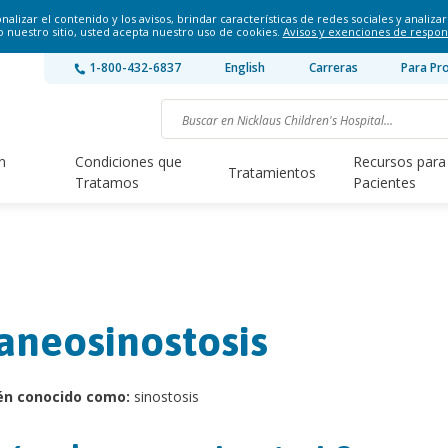
lizar el contenido y los avisos, brindar características de redes sociales y analizar 
o nuestro sitio, usted acepta nuestro uso de cookies.
Avisos y exenciones de respon
1-800-432-6837
English
Carreras
Para Pr
n
Condiciones que
Recursos para
Tratamientos
Tratamos
Pacientes
aneosinostosis
én conocido como:
sinostosis