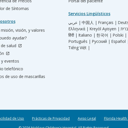
rencia de Precios
Portal del paciente
ador de Síntomas
Servicios Lingüísticos
osotros
عربي |
中国人 |
Français |
Deut
Ελληνικά |
Kreyòl Ayisyen |
misión, visión, y valores
हिंदी |
Italiano |
한국어 |
Polski |
puedo ayudar?
Português |
Русский |
Español 
 de salud
Tiếng Việt |
ión
 y eventos
io telefónico
os de uso de mascarillas
acilidad de Uso
Prácticas de Privacidad
Aviso Legal
Florida Health
© 2026 Nicklaus Children's Hospital. All Rights Reserved.