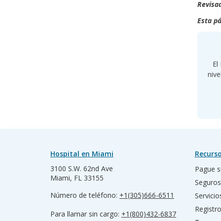
Revisad
Esta pá
El
nive
Hospital en Miami
Recurso
3100 S.W. 62nd Ave
Pague s
Miami, FL 33155
Seguros
Número de teléfono:
+1(305)666-6511
Servicio
Registr
Para llamar sin cargo:
+1(800)432-6837