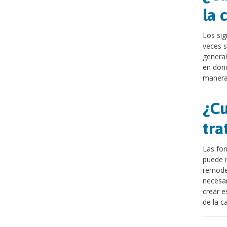
la 
Los sig
veces s
general
en dond
manera 
¿Cu
tra
Las for
puede 
remodel
necesar
crear e
de la c