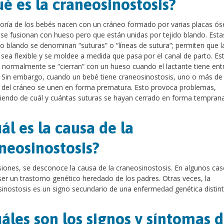
é es la craneosinostosis?
ría de los bebés nacen con un cráneo formado por varias placas ós
se fusionan con hueso pero que están unidas por tejido blando. Estas
do blando se denominan “suturas” o “líneas de sutura”; permiten que l
sea flexible y se moldee a medida que pasa por el canal de parto. Es
 normalmente se “cierran” con un hueso cuando el lactante tiene entr
 Sin embargo, cuando un bebé tiene craneosinostosis, uno o más de 
 del cráneo se unen en forma prematura. Esto provoca problemas,
endo de cuál y cuántas suturas se hayan cerrado en forma temprana
ál es la causa de la
neosinostosis?
iones, se desconoce la causa de la craneosinostosis. En algunos cas
er un trastorno genético heredado de los padres. Otras veces, la
inostosis es un signo secundario de una enfermedad genética distint
áles son los signos y síntomas 