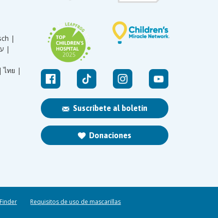
sch |
עברית |
|
ไทย |
Suscríbete al boletín
Donaciones
 Finder
Requisitos de uso de mascarillas