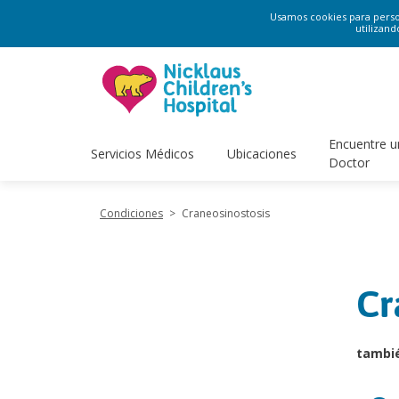
Usamos cookies para persona
utilizand
Encuentre u
Servicios Médicos
Ubicaciones
Doctor
Condiciones
>
Craneosinostosis
Cr
tambi