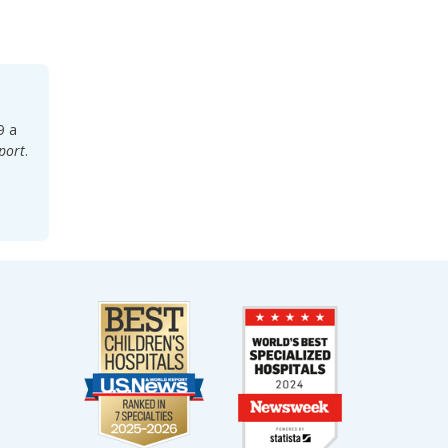
9 a
port
.