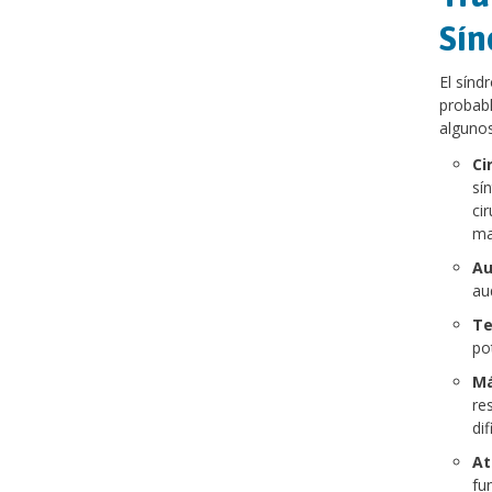
Sín
El sínd
probabl
algunos
Ci
sí
ci
ma
Au
au
Te
po
Má
re
dif
At
fu