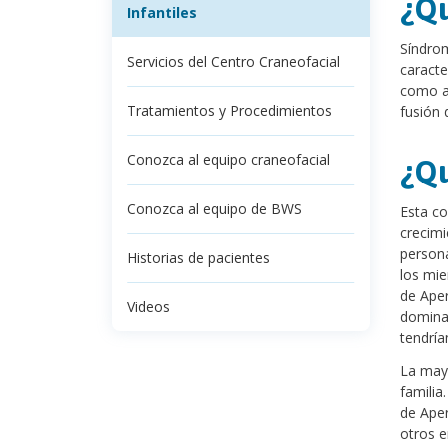
¿Qu
Infantiles
Síndrom
Servicios del Centro Craneofacial
caracte
como ac
Tratamientos y Procedimientos
fusión 
Conozca al equipo craneofacial
¿Qu
Conozca al equipo de BWS
Esta co
crecimi
persona
Historias de pacientes
los mie
de Aper
Videos
dominan
tendría
La mayo
familia
de Aper
otros e