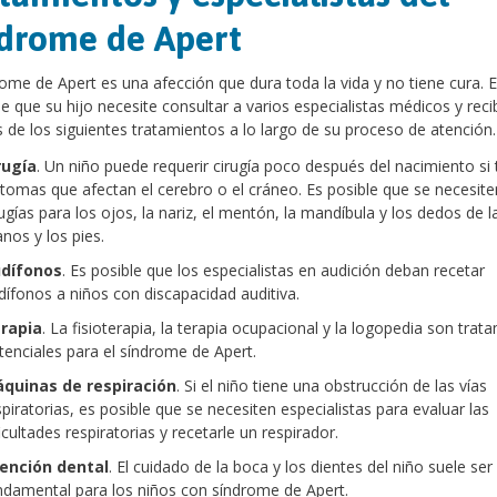
drome de Apert
rome de Apert es una afección que dura toda la vida y no tiene cura. 
e que su hijo necesite consultar a varios especialistas médicos y recib
 de los siguientes tratamientos a lo largo de su proceso de atención.
rugía
. Un niño puede requerir cirugía poco después del nacimiento si 
ntomas que afectan el cerebro o el cráneo. Es posible que se necesite
rugías para los ojos, la nariz, el mentón, la mandíbula y los dedos de l
nos y los pies.
dífonos
. Es posible que los especialistas en audición deban recetar
dífonos a niños con discapacidad auditiva.
rapia
. La fisioterapia, la terapia ocupacional y la logopedia son trat
tenciales para el síndrome de Apert.
quinas de respiración
. Si el niño tiene una obstrucción de las vías
spiratorias, es posible que se necesiten especialistas para evaluar las
icultades respiratorias y recetarle un respirador.
ención dental
. El cuidado de la boca y los dientes del niño suele ser
ndamental para los niños con síndrome de Apert.