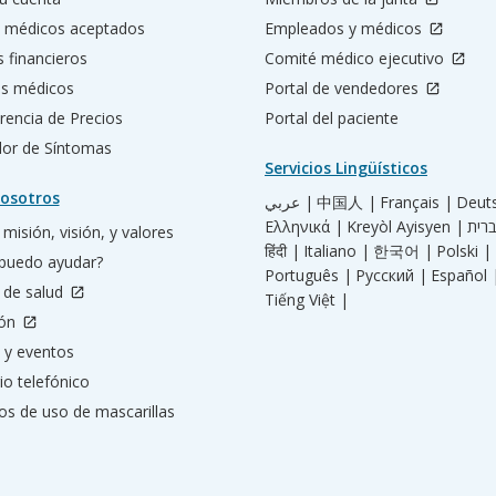
 médicos aceptados
Empleados y médicos
s financieros
Comité médico ejecutivo
os médicos
Portal de vendedores
rencia de Precios
Portal del paciente
ador de Síntomas
Servicios Lingüísticos
osotros
عربي |
中国人 |
Français |
Deut
Ελληνικά |
Kreyòl Ayisyen |
misión, visión, y valores
हिंदी |
Italiano |
한국어 |
Polski |
puedo ayudar?
Português |
Русский |
Español 
 de salud
Tiếng Việt |
ión
 y eventos
io telefónico
os de uso de mascarillas