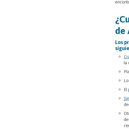
encont
¿Cu
de 
Los pr
síguie
Cr
la
Pl
Lo
El
Sin
de
Ot
de
ce