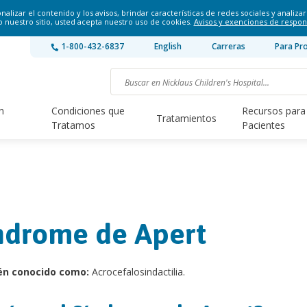
lizar el contenido y los avisos, brindar características de redes sociales y analizar 
o nuestro sitio, usted acepta nuestro uso de cookies.
Avisos y exenciones de respon
1-800-432-6837
English
Carreras
Para Pr
n
Condiciones que
Recursos para
Tratamientos
Tratamos
Pacientes
ndrome de Apert
én conocido como:
Acrocefalosindactilia.