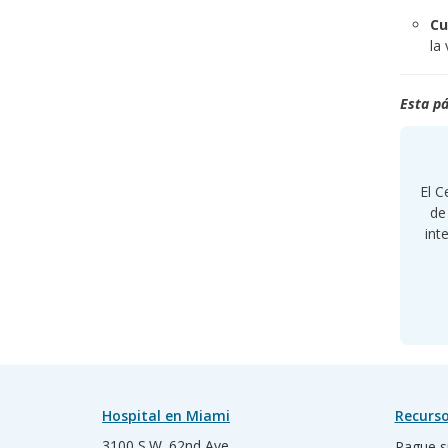
Cu
la
Esta pá
El C
de
int
Hospital en Miami
Recurso
3100 S.W. 62nd Ave
Pague s