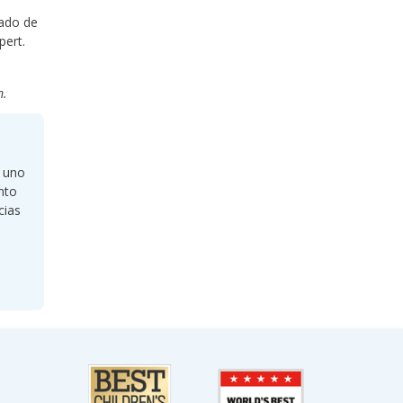
dado de
pert.
m.
s uno
nto
cias