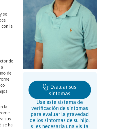
y se
oce
 con la
ctor de
da
uno de
drome
ico
Evaluar sus
ijos
síntomas
Use este sistema de
n la
verificación de síntomas
ndrome
para evaluar la gravedad
ra sus
de los síntomas de su hijo,
d se ha
si es necesaria una visita