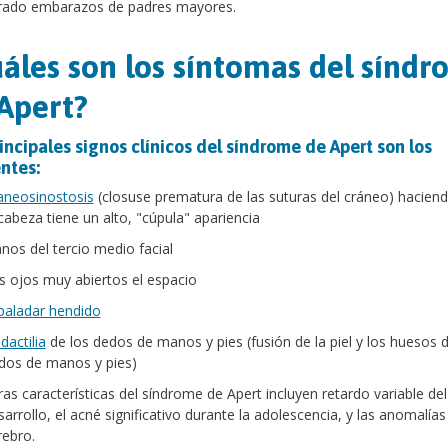
rado embarazos de padres mayores.
áles son los síntomas del sínd
Apert?
incipales signos clínicos del síndrome de Apert son los
ntes:
aneosinostosis
(closuse prematura de las suturas del cráneo) hacien
 cabeza tiene un alto, "cúpula" apariencia
anos del tercio medio facial
s ojos muy abiertos el espacio
paladar hendido
dactilia
de los dedos de manos y pies (fusión de la piel y los huesos d
dos de manos y pies)
ras características del síndrome de Apert incluyen retardo variable del
sarrollo, el acné significativo durante la adolescencia, y las anomalías
rebro.