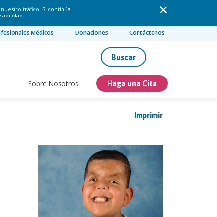
nuestro tráfico. Si continúa
sabilidad
.
ofesionales Médicos
Donaciones
Contáctenos
Buscar
Sobre Nosotros
Haga una Cita
Imprimir