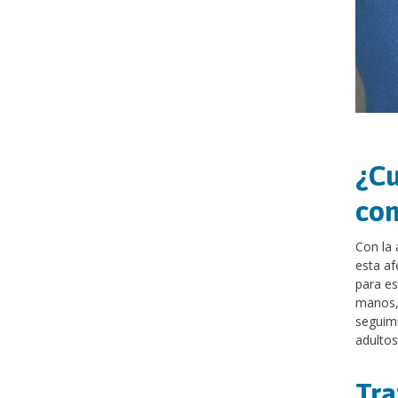
¿Cu
con
Con la 
esta af
para es
manos, 
seguimi
adultos
Tra