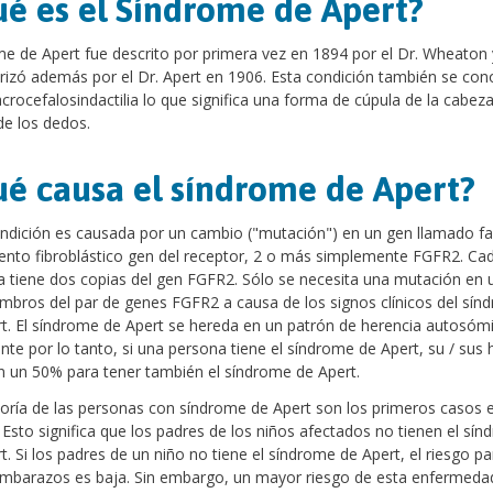
é es el Síndrome de Apert?
e de Apert fue descrito por primera vez en 1894 por el Dr. Wheaton 
rizó además por el Dr. Apert en 1906. Esta condición también se con
rocefalosindactilia lo que significa una forma de cúpula de la cabeza
de los dedos.
é causa el síndrome de Apert?
ndición es causada por un cambio ("mutación") en un gen llamado fa
ento fibroblástico gen del receptor, 2 o más simplemente FGFR2. Ca
 tiene dos copias del gen FGFR2. Sólo se necesita una mutación en 
mbros del par de genes FGFR2 a causa de los signos clínicos del sín
t. El síndrome de Apert se hereda en un patrón de herencia autosóm
te por lo tanto, si una persona tiene el síndrome de Apert, su / sus h
n un 50% para tener también el síndrome de Apert.
ría de las personas con síndrome de Apert son los primeros casos e
. Esto significa que los padres de los niños afectados no tienen el sí
t. Si los padres de un niño no tiene el síndrome de Apert, el riesgo pa
mbarazos es baja. Sin embargo, un mayor riesgo de esta enfermeda