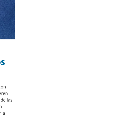
os
con
eren
 de las
n
r a