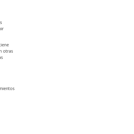
Es
ir
tiene
n otras
as
amientos