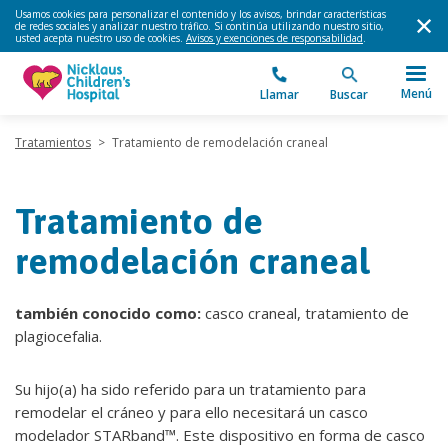
Usamos cookies para personalizar el contenido y los avisos, brindar características
de redes sociales y analizar nuestro tráfico. Si continúa utilizando nuestro sitio,
usted acepta nuestro uso de cookies.
Avisos y exenciones de responsabilidad
.
Menú
Llamar
Buscar
Tratamientos
>
Tratamiento de remodelación craneal
Tratamiento de
remodelación craneal
también conocido como:
casco craneal, tratamiento de
plagiocefalia.
Su hijo(a) ha sido referido para un tratamiento para
remodelar el cráneo y para ello necesitará un casco
modelador STARband™. Este dispositivo en forma de casco