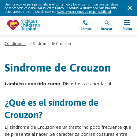
Usamos cookies para personalizar el contenido y los avisos, brindar características
de redes sociales y analizar nuestro tráfico. Si continúa utilizando nuestro sitio,
usted acepta nuestro uso de cookies.
Avisos y exenciones de responsabilidad
.
Menú
Llamar
Buscar
Condiciones
>
Síndrome de Crouzon
Síndrome de Crouzon
también conocido como:
Disostosis craneofacial
¿Qué es el síndrome de
Crouzon?
El síndrome de Crouzon es un trastorno poco frecuente que
se presenta al nacer. Se caracteriza por las costuras entre