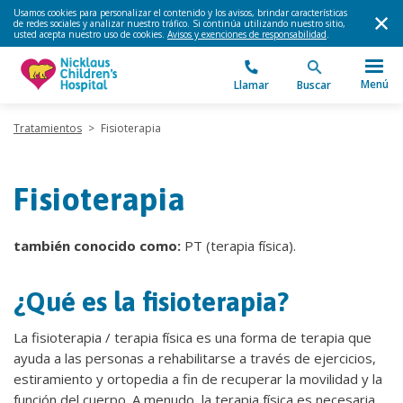
Usamos cookies para personalizar el contenido y los avisos, brindar características
de redes sociales y analizar nuestro tráfico. Si continúa utilizando nuestro sitio,
usted acepta nuestro uso de cookies.
Avisos y exenciones de responsabilidad
.
Menú
Llamar
Buscar
Tratamientos
>
Fisioterapia
Fisioterapia
también conocido como:
PT (terapia física).
¿Qué es la fisioterapia?
La fisioterapia / terapia física es una forma de terapia que
ayuda a las personas a rehabilitarse a través de ejercicios,
estiramiento y ortopedia a fin de recuperar la movilidad y la
función del cuerpo. A menudo, la terapia física es necesaria