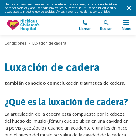
Usamos cookies para personalizar el contenido y los avisos, brindar características
de redes sociales y analizar nuestro tráfico. Si continúa utilizando nuestro sitio,
usted acepta nuestro uso de cookies.
Avisos y exenciones de responsabilidad
.
Menú
Llamar
Buscar
Condiciones
>
Luxación de cadera
Luxación de cadera
también conocido como:
luxación traumática de cadera.
¿Qué es la luxación de cadera?
La articulación de la cadera está compuesta por la cabeza
del hueso del muslo (fémur) que se ubica en una cavidad en
la pelvis (acetábulo). Cuando un accidente o una lesión hace
que el hueso del muslo se salga de la cavidad de la cadera,