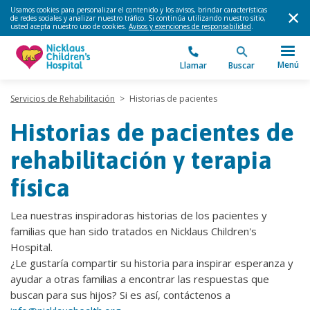
Usamos cookies para personalizar el contenido y los avisos, brindar características
de redes sociales y analizar nuestro tráfico. Si continúa utilizando nuestro sitio,
usted acepta nuestro uso de cookies.
Avisos y exenciones de responsabilidad
.
Menú
Llamar
Buscar
Servicios de Rehabilitación
>
Historias de pacientes
Historias de pacientes de
rehabilitación y terapia
física
Lea nuestras inspiradoras historias de los pacientes y
familias que han sido tratados en Nicklaus Children's
Hospital.
¿Le gustaría compartir su historia para inspirar esperanza y
ayudar a otras familias a encontrar las respuestas que
buscan para sus hijos? Si es así, contáctenos a