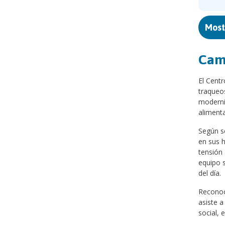
Most
Cam
El Centr
traqueos
moderniz
aliment
Según s
en sus h
tensión 
equipo s
del día.
Reconoc
asiste a
social, 