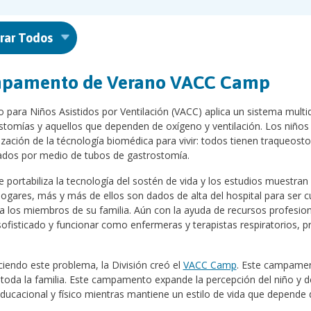
rar Todos
pamento de Verano VACC Camp
o para Niños Asistidos por Ventilación (VACC) aplica un sistema multid
tomías y aquellos que dependen de oxígeno y ventilación. Los niños 
ación de la técnología biomédica para vivir: todos tienen traqueost
ados por medio de tubos de gastrostomía.
e portabiliza la tecnología del sostén de vida y los estudios muest
ogares, más y más de ellos son dados de alta del hospital para ser c
a los miembros de su familia. Aún con la ayuda de recursos profesio
ofisticado y funcionar como enfermeras y terapistas respiratorios, 
iendo este problema, la División creó el
VACC Camp
. Este campamen
 toda la familia. Este campamento expande la percepción del niño y de
educacional y físico mientras mantiene un estilo de vida que depende 