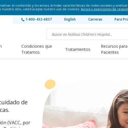
lizar el contenido y los avisos, brindar características de redes sociales y analizar 
o nuestro sitio, usted acepta nuestro uso de cookies.
Avisos y exenciones de respon
1-800-432-6837
English
Carreras
Para Pr
n
Condiciones que
Recursos para
Tratamientos
Tratamos
Pacientes
cuidado de
cas.
ión (VACC, por