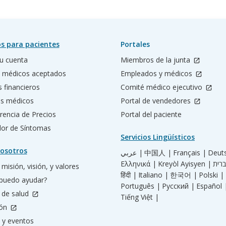
s para pacientes
Portales
u cuenta
Miembros de la junta
 médicos aceptados
Empleados y médicos
s financieros
Comité médico ejecutivo
os médicos
Portal de vendedores
rencia de Precios
Portal del paciente
ador de Síntomas
Servicios Lingüísticos
osotros
عربي |
中国人 |
Français |
Deut
Ελληνικά |
Kreyòl Ayisyen |
misión, visión, y valores
हिंदी |
Italiano |
한국어 |
Polski |
puedo ayudar?
Português |
Русский |
Español 
 de salud
Tiếng Việt |
ión
 y eventos