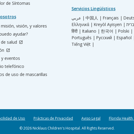
ador de Síntomas
Servicios Lingüísticos
osotros
عربي |
中国人 |
Français |
Deut
Ελληνικά |
Kreyòl Ayisyen |
misión, visión, y valores
हिंदी |
Italiano |
한국어 |
Polski |
puedo ayudar?
Português |
Русский |
Español 
 de salud
Tiếng Việt |
ión
 y eventos
io telefónico
os de uso de mascarillas
acilidad de Uso
Prácticas de Privacidad
Aviso Legal
Florida Health
© 2026 Nicklaus Children's Hospital. All Rights Reserved.