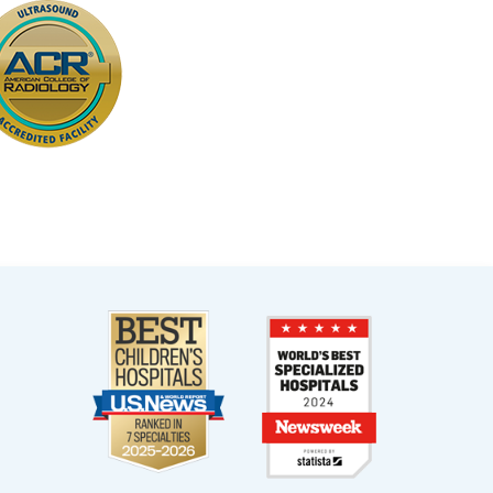
Palm Beach Gardens, FL 33410
West Kendall Outpatient Center
13400 SW 120th Street
Suites 100 & 200
Miami, FL 33186