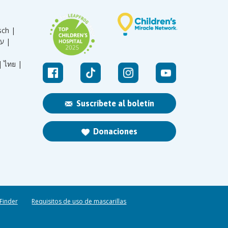
sch |
עברית |
|
ไทย |
Suscríbete al boletín
Donaciones
 Finder
Requisitos de uso de mascarillas