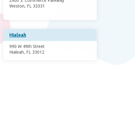
2900 S. Commerce Parkway
Weston, FL 33331
Hialeah
990 W 49th Street
Hialeah, FL 33012
Miramar
12246 Miramar Parkway
Miramar Square
Miramar, FL 33025
Palm Beach Gardens
11310 Legacy Avenue
Legacy Place