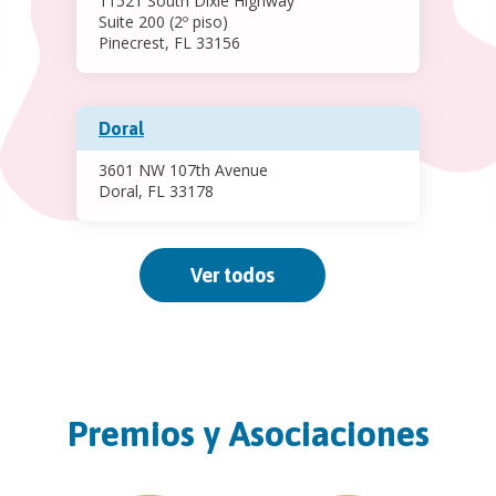
11521 South Dixie Highway
Suite 200 (2º piso)
Pinecrest, FL 33156
Doral
3601 NW 107th Avenue
Doral, FL 33178
Miami Lakes
Ver todos
15025 NW 77 Avenue
Miami Lakes, FL 33014
Nirvair Chowdhury (Midtown)
Premios y Asociaciones
3915 Biscayne Boulevard
Miami, FL 33137