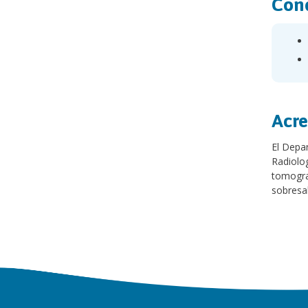
Cond
Acre
El Depar
Radiolog
tomograf
sobresal