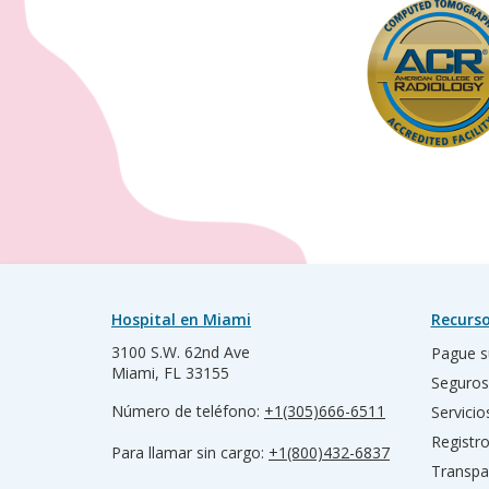
Palmetto Bay
17615 SW 97 Avenue
(Franjo Road)
Palmetto Bay, FL 33157
Hospital en Miami
Recurso
3100 S.W. 62nd Ave
Pague s
Miami, FL 33155
Seguros
Número de teléfono:
+1(305)666-6511
Servicio
Registr
Para llamar sin cargo:
+1(800)432-6837
Transpa