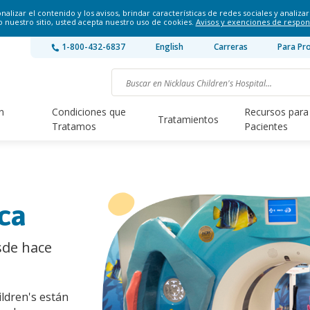
lizar el contenido y los avisos, brindar características de redes sociales y analizar 
o nuestro sitio, usted acepta nuestro uso de cookies.
Avisos y exenciones de respon
1-800-432-6837
English
Carreras
Para Pr
n
Condiciones que
Recursos para
Tratamientos
Tratamos
Pacientes
ica
sde hace
ildren's están