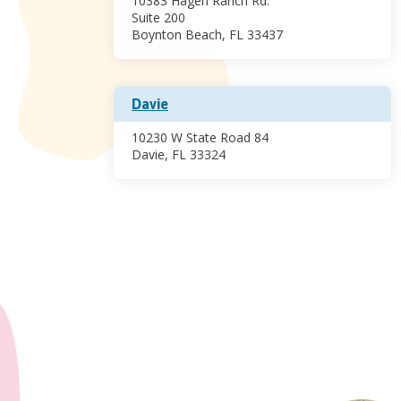
10383 Hagen Ranch Rd.
Suite 200
Boynton Beach, FL 33437
Davie
10230 W State Road 84
Davie, FL 33324
Homestead
2072 NE 8th Street
en Campbell Shoppes
Homestead, FL 33033
Nicklaus Children's Hospital Miami
3100 SW 62nd Avenue
Miami, FL 33155