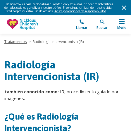
Usamos cookies para personalizar el contenido y los avisos, brindar características
de redes sociales y analizar nuestro tráfico. Si continúa utilizando nuestro sitio,
usted acepta nuestro uso de cookies.
Avisos y exenciones de responsabilidad
.
Menú
Llamar
Buscar
Tratamientos
>
Radiología Intervencionista (IR)
Radiología
Intervencionista (IR)
también conocido como:
IR, procedimiento guiado por
imágenes.
¿Qué es Radiología
Intervencionista?