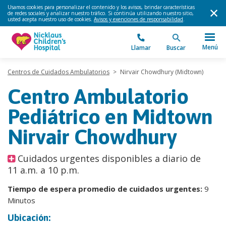
Usamos cookies para personalizar el contenido y los avisos, brindar características
de redes sociales y analizar nuestro tráfico. Si continúa utilizando nuestro sitio,
usted acepta nuestro uso de cookies.
Avisos y exenciones de responsabilidad
.
Menú
Llamar
Buscar
Centros de Cuidados Ambulatorios
>
Nirvair Chowdhury (Midtown)
Centro Ambulatorio
Pediátrico en Midtown
Nirvair Chowdhury
Cuidados urgentes disponibles a diario de
11 a.m. a 10 p.m.
Tiempo de espera promedio de cuidados urgentes:
9
Minutos
Ubicación: