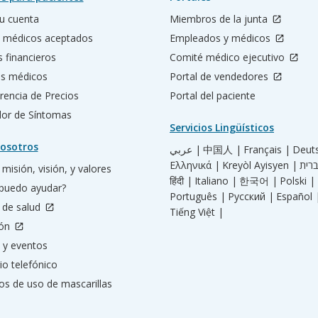
u cuenta
Miembros de la junta
 médicos aceptados
Empleados y médicos
s financieros
Comité médico ejecutivo
os médicos
Portal de vendedores
rencia de Precios
Portal del paciente
ador de Síntomas
Servicios Lingüísticos
osotros
عربي |
中国人 |
Français |
Deut
Ελληνικά |
Kreyòl Ayisyen |
misión, visión, y valores
हिंदी |
Italiano |
한국어 |
Polski |
puedo ayudar?
Português |
Русский |
Español 
 de salud
Tiếng Việt |
ión
 y eventos
io telefónico
os de uso de mascarillas