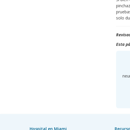
pinchaz
pruebas
solo d
Revisad
Esta pá
neu
Hospital en Miami
Recurso