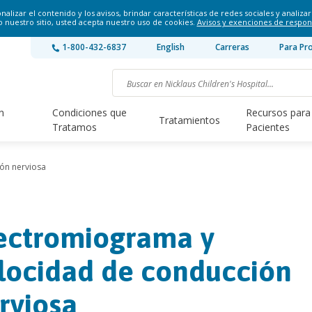
lizar el contenido y los avisos, brindar características de redes sociales y analizar 
o nuestro sitio, usted acepta nuestro uso de cookies.
Avisos y exenciones de respon
1-800-432-6837
English
Carreras
Para Pr
n
Condiciones que
Recursos para
Tratamientos
Tratamos
Pacientes
ón nerviosa
ectromiograma y
locidad de conducción
rviosa