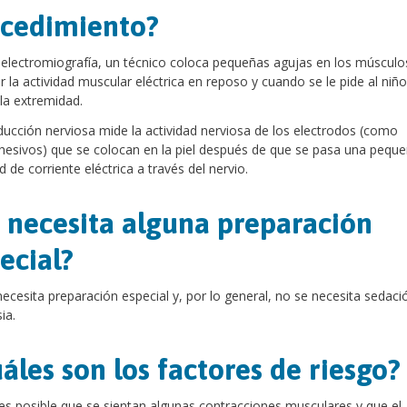
cedimiento?
 electromiografía, un técnico coloca pequeñas agujas en los músculo
ar la actividad muscular eléctrica en reposo y cuando se le pide al niñ
la extremidad.
ucción nerviosa mide la actividad nerviosa de los electrodos (como
esivos) que se colocan en la piel después de que se pasa una pequ
d de corriente eléctrica a través del nervio.
 necesita alguna preparación
ecial?
ecesita preparación especial y, por lo general, no se necesita sedació
ia.
áles son los factores de riesgo?
 es posible que se sientan algunas contracciones musculares y que el