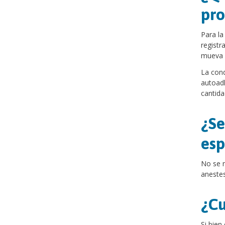
pro
Para la
registr
mueva 
La cond
autoadh
cantida
¿Se
esp
No se n
anestes
¿Cu
Si bien