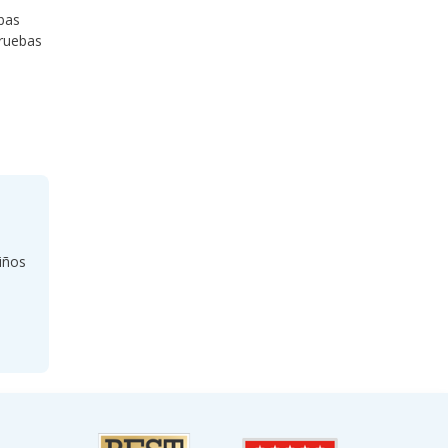
bas
pruebas
iños