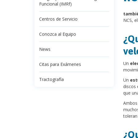
Funcional (IMRf)
tambi
Centros de Servicio
NCS, el
Conozca al Equipo
¿Qu
vel
News
Un
ele
Citas para Exámenes
movimie
Tractografía
Un
est
discos 
que una
Ambos e
muchos 
toleran
¿Qu