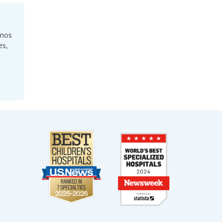
rnos
es,