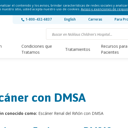
lizar el contenido y los avisos, brindar características de redes sociales y analizar 
o nuestro sitio, usted acepta nuestro uso de cookies.
Avisos y exenciones de respon
1-800-432-6837
English
Carreras
Para Pr
n
Condiciones que
Recursos para
Tratamientos
Tratamos
Pacientes
cáner con DMSA
én conocido como:
Escáner Renal del Riñón con DMSA