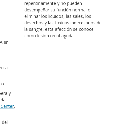
repentinamente y no pueden
desempeñar su función normal o
eliminar los líquidos, las sales, los
desechos y las toxinas innecesarios de
la sangre, esta afección se conoce
como lesión renal aguda.
A en
enta
to.
pera y
ida
 Center
,
 del