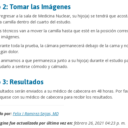
 2: Tomar las Imágenes
 regresar a la sala de Medicina Nuclear, su hijo(a) se tendrá que acost
a camilla dentro del cuarto del estudio.
s técnicos van a mover la camilla hasta que esté en la posición corre
s imágenes.
rante toda la prueba, la cámara permanecerá debajo de la cama y n
ngún dolor.
 animamos a que permanezca junto a su hijo(a) durante el estudio p
udarlo a sentirse cómodo y calmado.
 3: Resultados
ultados serán enviados a su médico de cabecera en 48 horas. Por fa
uese con su médico de cabecera para recibir los resultados.
o por:
Felix I Ramirez-Seijas, MD
gina fue actualizada por última vez en:
febrero 26, 2021 04:23 p. m.