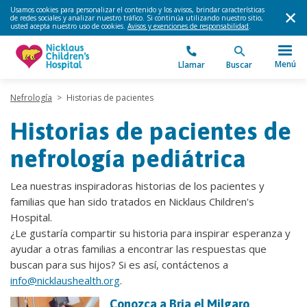
Usamos cookies para personalizar el contenido y los avisos, brindar características
de redes sociales y analizar nuestro tráfico. Si continúa utilizando nuestro sitio,
usted acepta nuestro uso de cookies.
Avisos y exenciones de responsabilidad
.
Menú
Llamar
Buscar
Nefrología
>
Historias de pacientes
Historias de pacientes de
nefrología pediátrica
Lea nuestras inspiradoras historias de los pacientes y
familias que han sido tratados en Nicklaus Children's
Hospital.
¿Le gustaría compartir su historia para inspirar esperanza y
ayudar a otras familias a encontrar las respuestas que
buscan para sus hijos? Si es así, contáctenos a
info@nicklaushealth.org
.
Conozca a Bria el Milgaro