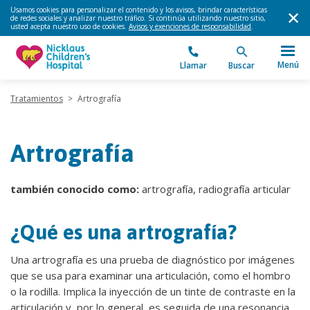
Usamos cookies para personalizar el contenido y los avisos, brindar características
de redes sociales y analizar nuestro tráfico. Si continúa utilizando nuestro sitio,
usted acepta nuestro uso de cookies.
Avisos y exenciones de responsabilidad
.
Menú
Llamar
Buscar
Tratamientos
>
Artrografía
Artrografía
también conocido como:
artrografía, radiografía articular
¿Qué es una artrografía?
Una artrografía es una prueba de diagnóstico por imágenes
que se usa para examinar una articulación, como el hombro
o la rodilla. Implica la inyección de un tinte de contraste en la
articulación y, por lo general, es seguida de una resonancia