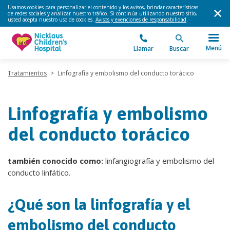
Usamos cookies para personalizar el contenido y los avisos, brindar características
de redes sociales y analizar nuestro tráfico. Si continúa utilizando nuestro sitio,
usted acepta nuestro uso de cookies.
Avisos y exenciones de responsabilidad
.
Menú
Llamar
Buscar
Tratamientos
>
Linfografía y embolismo del conducto torácico
Linfografía y embolismo
del conducto torácico
también conocido como:
linfangiografía y embolismo del
conducto linfático.
¿Qué son la linfografía y el
embolismo del conducto