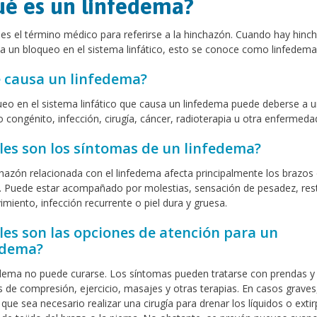
é es un linfedema?
s el término médico para referirse a la hinchazón. Cuando hay hinc
a un bloqueo en el sistema linfático, esto se conoce como linfedema
 causa un linfedema?
ueo en el sistema linfático que causa un linfedema puede deberse a u
 congénito, infección, cirugía, cáncer, radioterapia u otra enfermeda
les son los síntomas de un linfedema?
hazón relacionada con el linfedema afecta principalmente los brazos 
. Puede estar acompañado por molestias, sensación de pesadez, rest
miento, infección recurrente o piel dura y gruesa.
les son las opciones de atención para un
edema?
edema no puede curarse. Los síntomas pueden tratarse con prendas y
s de compresión, ejercicio, masajes y otras terapias. En casos graves
 que sea necesario realizar una cirugía para drenar los líquidos o extir