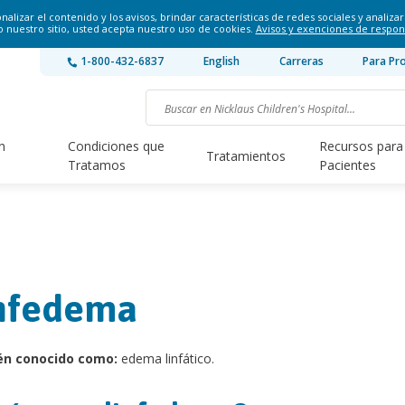
lizar el contenido y los avisos, brindar características de redes sociales y analizar 
o nuestro sitio, usted acepta nuestro uso de cookies.
Avisos y exenciones de respon
1-800-432-6837
English
Carreras
Para Pr
n
Condiciones que
Recursos para
Tratamientos
Tratamos
Pacientes
nfedema
én conocido como:
edema linfático.