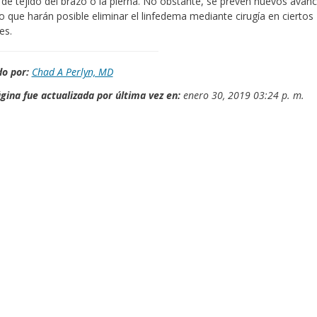
de tejido del brazo o la pierna. No obstante, se prevén nuevos avan
ro que harán posible eliminar el linfedema mediante cirugía en ciertos
es.
o por:
Chad A Perlyn, MD
gina fue actualizada por última vez en:
enero 30, 2019 03:24 p. m.