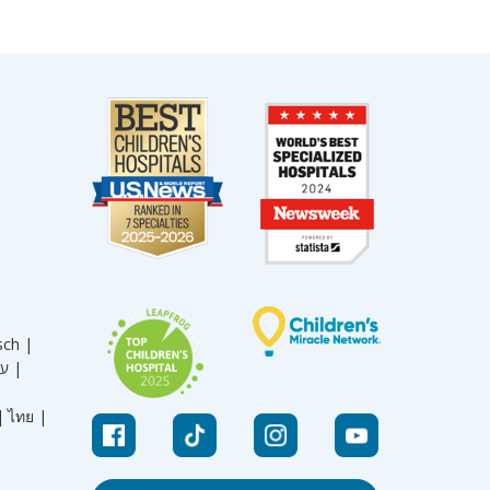
sch |
עברית |
|
ไทย |