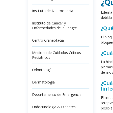
¿Qu
Instituto de Neurociencia
Edema e
debido 
Instituto de Cáncer y
¿Qué
Enfermedades de la Sangre
El bloq
Centro Craneofacial
bloqueo
¿Cuá
Medicina de Cuidados Críticos
Pediátricos
La hinc
piernas
Odontología
de movi
¿Cuá
Dermatología
linf
Departamento de Emergencia
El linf
terapia
Endocrinología & Diabetes
posible