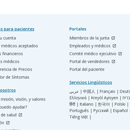
s para pacientes
Portales
u cuenta
Miembros de la junta
 médicos aceptados
Empleados y médicos
s financieros
Comité médico ejecutivo
os médicos
Portal de vendedores
rencia de Precios
Portal del paciente
ador de Síntomas
Servicios Lingüísticos
osotros
عربي |
中国人 |
Français |
Deut
Ελληνικά |
Kreyòl Ayisyen |
misión, visión, y valores
हिंदी |
Italiano |
한국어 |
Polski |
puedo ayudar?
Português |
Русский |
Español 
 de salud
Tiếng Việt |
ión