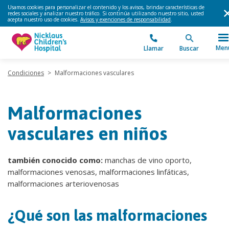
Usamos cookies para personalizar el contenido y los avisos, brindar características de
redes sociales y analizar nuestro tráfico. Si continúa utilizando nuestro sitio, usted
acepta nuestro uso de cookies.
Avisos y exenciones de responsabilidad
.
Men
Llamar
Buscar
Condiciones
>
Malformaciones vasculares
Malformaciones
vasculares en niños
también conocido como:
manchas de vino oporto,
malformaciones venosas, malformaciones linfáticas,
malformaciones arteriovenosas
¿Qué son las malformaciones