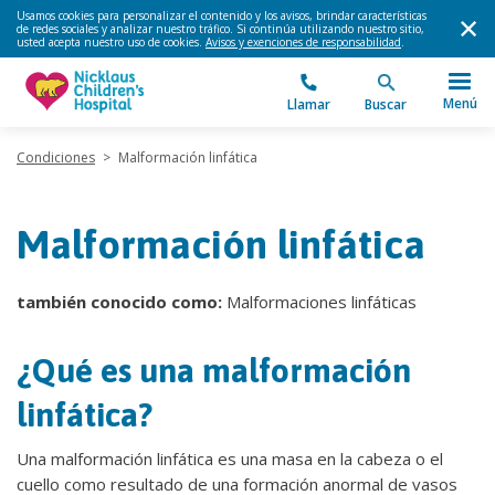
Usamos cookies para personalizar el contenido y los avisos, brindar características
de redes sociales y analizar nuestro tráfico. Si continúa utilizando nuestro sitio,
usted acepta nuestro uso de cookies.
Avisos y exenciones de responsabilidad
.
Menú
Llamar
Buscar
Condiciones
>
Malformación linfática
Malformación linfática
también conocido como:
Malformaciones linfáticas
¿Qué es una malformación
linfática?
Una malformación linfática es una masa en la cabeza o el
cuello como resultado de una formación anormal de vasos