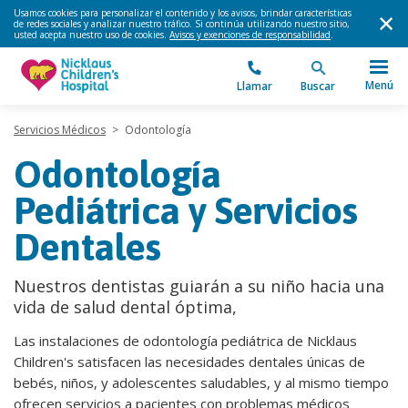
Usamos cookies para personalizar el contenido y los avisos, brindar características
de redes sociales y analizar nuestro tráfico. Si continúa utilizando nuestro sitio,
usted acepta nuestro uso de cookies.
Avisos y exenciones de responsabilidad
.
Menú
Llamar
Buscar
Servicios Médicos
>
Odontología
Odontología
Pediátrica y Servicios
Dentales
Nuestros dentistas guiarán a su niño hacia una
vida de salud dental óptima,
Las instalaciones de odontología pediátrica de Nicklaus
Children's satisfacen las necesidades dentales únicas de
bebés, niños, y adolescentes saludables, y al mismo tiempo
ofrecen servicios a pacientes con problemas médicos