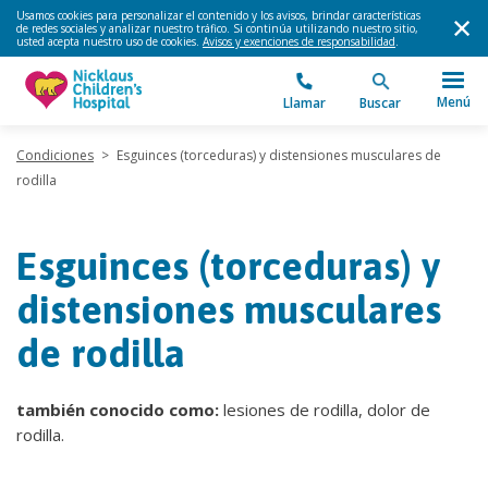
Usamos cookies para personalizar el contenido y los avisos, brindar características
de redes sociales y analizar nuestro tráfico. Si continúa utilizando nuestro sitio,
usted acepta nuestro uso de cookies.
Avisos y exenciones de responsabilidad
.
Menú
Llamar
Buscar
Condiciones
>
Esguinces (torceduras) y distensiones musculares de
rodilla
Esguinces (torceduras) y
distensiones musculares
de rodilla
también conocido como:
lesiones de rodilla, dolor de
rodilla.