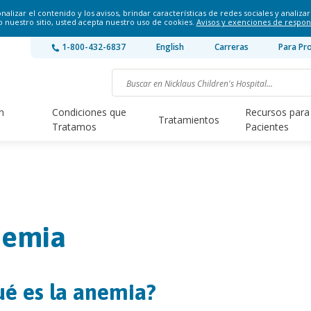
lizar el contenido y los avisos, brindar características de redes sociales y analizar 
o nuestro sitio, usted acepta nuestro uso de cookies.
Avisos y exenciones de respon
1-800-432-6837
English
Carreras
Para Pr
n
Condiciones que
Recursos para
Tratamientos
Tratamos
Pacientes
emia
é es la anemia?