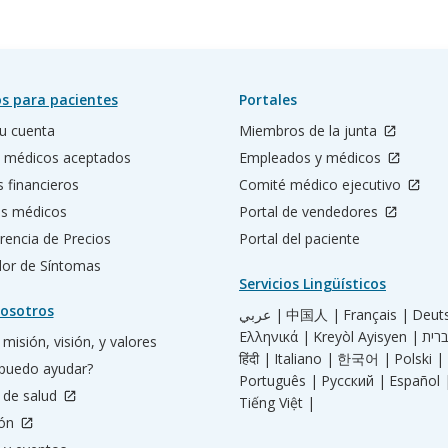
s para pacientes
Portales
u cuenta
Miembros de la junta
 médicos aceptados
Empleados y médicos
s financieros
Comité médico ejecutivo
os médicos
Portal de vendedores
rencia de Precios
Portal del paciente
ador de Síntomas
Servicios Lingüísticos
osotros
عربي |
中国人 |
Français |
Deut
Ελληνικά |
Kreyòl Ayisyen |
misión, visión, y valores
हिंदी |
Italiano |
한국어 |
Polski |
puedo ayudar?
Português |
Русский |
Español 
 de salud
Tiếng Việt |
ión