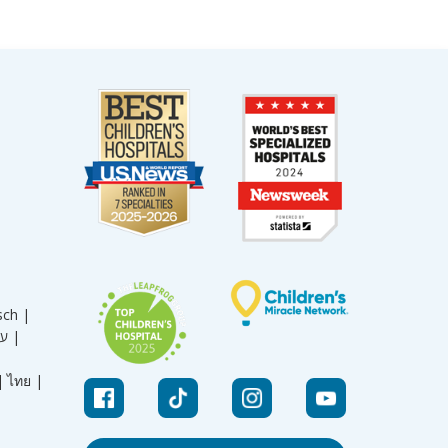
sch |
עברית |
|
ไทย |