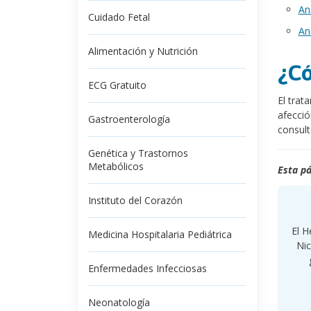
An
Cuidado Fetal
An
Alimentación y Nutrición
¿Có
ECG Gratuito
El trat
afecció
Gastroenterología
consult
Genética y Trastornos
Metabólicos
Esta pá
Instituto del Corazón
El H
Medicina Hospitalaria Pediátrica
Nic
Enfermedades Infecciosas
Neonatología