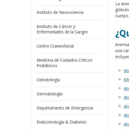
La anem
glóbulo
Instituto de Neurociencia
cuerpo.
Instituto de Cáncer y
¿Qu
Enfermedades de la Sangre
Anemia 
Centro Craneofacial
una can
incluye
Medicina de Cuidados Críticos
Pediátricos
An
AA
Odontología
An
Dermatología
An
An
Departamento de Emergencia
An
Endocrinología & Diabetes
An