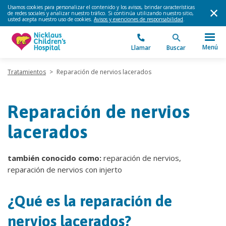
Usamos cookies para personalizar el contenido y los avisos, brindar características
de redes sociales y analizar nuestro tráfico. Si continúa utilizando nuestro sitio,
usted acepta nuestro uso de cookies.
Avisos y exenciones de responsabilidad
.
Menú
Llamar
Buscar
Tratamientos
>
Reparación de nervios lacerados
Reparación de nervios
lacerados
también conocido como:
reparación de nervios,
reparación de nervios con injerto
¿Qué es la reparación de
nervios lacerados?