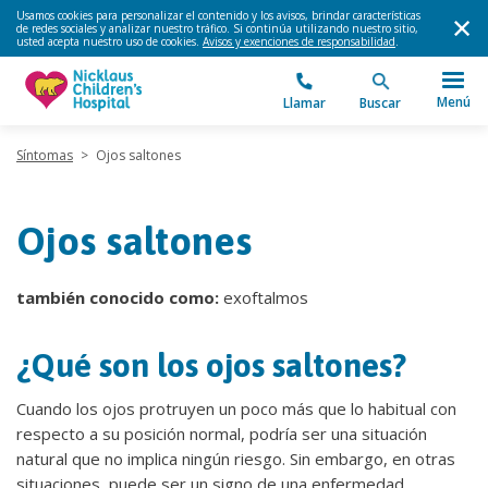
Usamos cookies para personalizar el contenido y los avisos, brindar características
de redes sociales y analizar nuestro tráfico. Si continúa utilizando nuestro sitio,
usted acepta nuestro uso de cookies.
Avisos y exenciones de responsabilidad
.
Menú
Llamar
Buscar
Síntomas
>
Ojos saltones
Ojos saltones
también conocido como:
exoftalmos
¿Qué son los ojos saltones?
Cuando los ojos protruyen un poco más que lo habitual con
respecto a su posición normal, podría ser una situación
natural que no implica ningún riesgo. Sin embargo, en otras
situaciones, puede ser un signo de una enfermedad