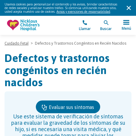
Usamos cookies para personalizar el contenido y los avisos, brindar características
de redes sociales y analizar nuestro tráfico. Si continúa utilizando nuestro sitio,
usted acepta nuestro uso de cookies.
Avisos y exenciones de responsabilidad
.
Menú
Llamar
Buscar
Cuidado Fetal
>
Defectos y Trastornos Congénitos en Recién Nacidos
Defectos y trastornos
congénitos en recién
nacidos
Evaluar sus síntomas
Use este sistema de verificación de síntomas
para evaluar la gravedad de los síntomas de su
hijo, si es necesaria una visita médica, y qué
medidas puede tomar para aliviar los