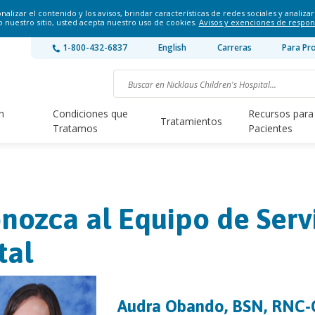
lizar el contenido y los avisos, brindar características de redes sociales y analizar 
o nuestro sitio, usted acepta nuestro uso de cookies.
Avisos y exenciones de respon
1-800-432-6837
English
Carreras
Para Pr
n
Condiciones que
Recursos para
Tratamientos
Tratamos
Pacientes
nozca al Equipo de Serv
tal
Audra Obando, BSN, RNC-