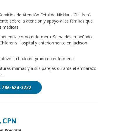
rvicios de Atención Fetal de Nicklaus Children’s
ento sobre la atención y apoyo a las familias que
s médicas.
experiencia como enfermera. Se ha desempeñado
hildren’s Hospital y anteriormente en Jackson
tuvo su título de grado en enfermería.
 futuras mamás y a sus parejas durante el embarazo
s.
: 786-624-3222
, CPN
ón Prenatal