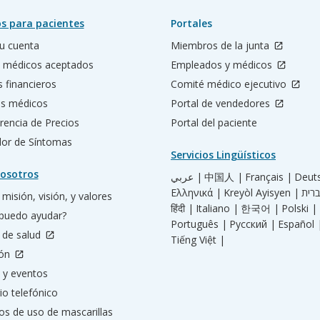
s para pacientes
Portales
u cuenta
Miembros de la junta
 médicos aceptados
Empleados y médicos
s financieros
Comité médico ejecutivo
os médicos
Portal de vendedores
rencia de Precios
Portal del paciente
ador de Síntomas
Servicios Lingüísticos
osotros
عربي |
中国人 |
Français |
Deut
Ελληνικά |
Kreyòl Ayisyen |
misión, visión, y valores
हिंदी |
Italiano |
한국어 |
Polski |
puedo ayudar?
Português |
Русский |
Español 
 de salud
Tiếng Việt |
ión
 y eventos
io telefónico
os de uso de mascarillas