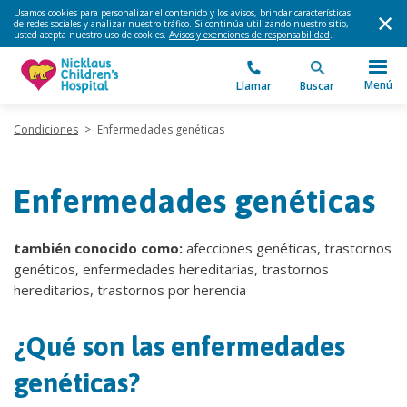
Usamos cookies para personalizar el contenido y los avisos, brindar características
de redes sociales y analizar nuestro tráfico. Si continúa utilizando nuestro sitio,
usted acepta nuestro uso de cookies.
Avisos y exenciones de responsabilidad
.
Menú
Llamar
Buscar
Condiciones
>
Enfermedades genéticas
Enfermedades genéticas
también conocido como:
afecciones genéticas, trastornos
genéticos, enfermedades hereditarias, trastornos
hereditarios, trastornos por herencia
¿Qué son las enfermedades
genéticas?