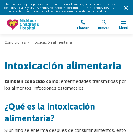
Usamos cookies para personalizar el contenido y los avisos, brindar características
de redes sociales y analizar nuestro tráfico. Si continúa utilizando nuestro sitio,
usted acepta nuestro uso de cookies.
Avisos y exenciones de responsabilidad
.
Menú
Llamar
Buscar
Condiciones
>
Intoxicación alimentaria
Intoxicación alimentaria
también conocido como:
enfermedades transmitidas por
los alimentos, infecciones estomacales.
¿Qué es la intoxicación
alimentaria?
Si un niño se enferma después de consumir alimentos, esto