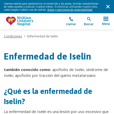
Usamos cookies para personalizar el contenido y los avisos, brindar características
de redes sociales y analizar nuestro tráfico. Si continúa utilizando nuestro sitio,
usted acepta nuestro uso de cookies.
Avisos y exenciones de responsabilidad
.
Menú
Llamar
Buscar
Condiciones
>
Enfermedad de Iselin
Enfermedad de Iselin
también conocido como:
apofisitis de Iselin, síndrome de
Iselin, apofisitis por tracción del quinto metatarsiano
¿Qué es la enfermedad de
Iselin?
La enfermedad de Iselin es una lesión por uso excesivo que