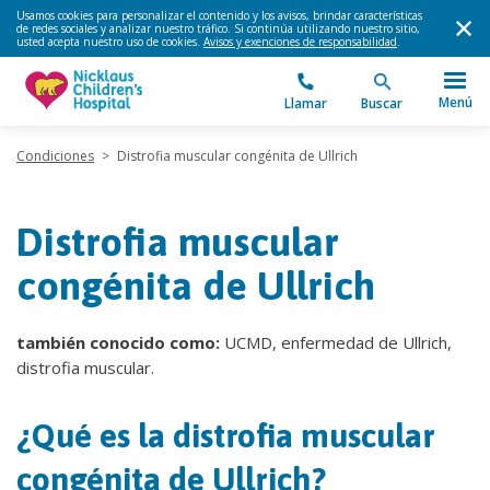
Usamos cookies para personalizar el contenido y los avisos, brindar características
de redes sociales y analizar nuestro tráfico. Si continúa utilizando nuestro sitio,
usted acepta nuestro uso de cookies.
Avisos y exenciones de responsabilidad
.
Menú
Llamar
Buscar
Condiciones
>
Distrofia muscular congénita de Ullrich
Distrofia muscular
congénita de Ullrich
también conocido como:
UCMD, enfermedad de Ullrich,
distrofia muscular.
¿Qué es la distrofia muscular
congénita de Ullrich?