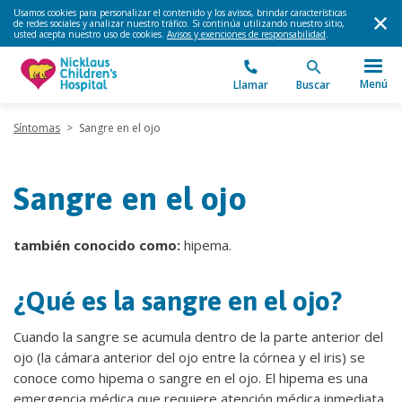
Usamos cookies para personalizar el contenido y los avisos, brindar características
de redes sociales y analizar nuestro tráfico. Si continúa utilizando nuestro sitio,
usted acepta nuestro uso de cookies.
Avisos y exenciones de responsabilidad
.
Menú
Llamar
Buscar
Síntomas
>
Sangre en el ojo
Sangre en el ojo
también conocido como:
hipema.
¿Qué es la sangre en el ojo?
Cuando la sangre se acumula dentro de la parte anterior del
ojo (la cámara anterior del ojo entre la córnea y el iris) se
conoce como hipema o sangre en el ojo. El hipema es una
emergencia médica que requiere atención médica inmediata.