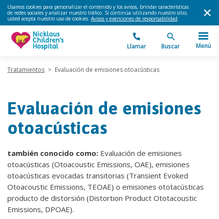
Usamos cookies para personalizar el contenido y los avisos, brindar características
de redes sociales y analizar nuestro tráfico. Si continúa utilizando nuestro sitio,
usted acepta nuestro uso de cookies.
Avisos y exenciones de responsabilidad
.
Menú
Llamar
Buscar
Tratamientos
>
Evaluación de emisiones otoacústicas
Evaluación de emisiones
otoacústicas
también conocido como:
Evaluación de emisiones
otoacústicas (Otoacoustic Emissions, OAE), emisiones
otoacústicas evocadas transitorias (Transient Evoked
Otoacoustic Emissions, TEOAE) o emisiones ototacústicas
producto de distorsión (Distortion Product Ototacoustic
Emissions, DPOAE).