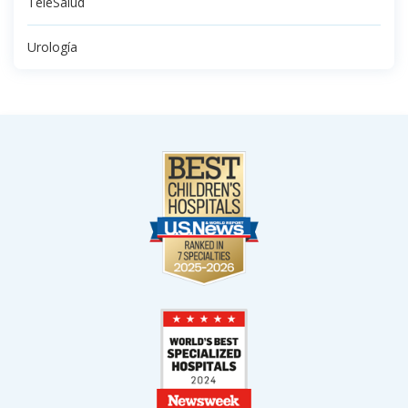
TeleSalud
Urología