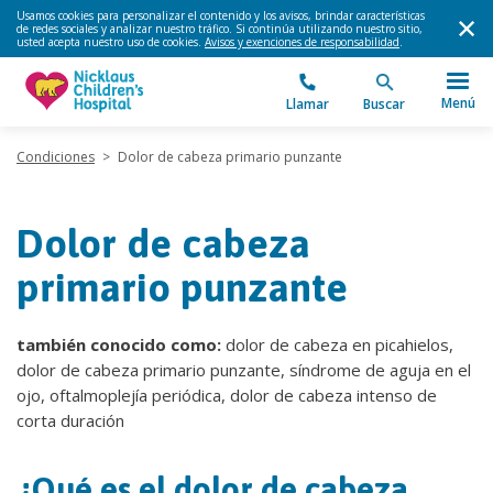
Usamos cookies para personalizar el contenido y los avisos, brindar características
de redes sociales y analizar nuestro tráfico. Si continúa utilizando nuestro sitio,
usted acepta nuestro uso de cookies.
Avisos y exenciones de responsabilidad
.
Menú
Llamar
Buscar
Condiciones
>
Dolor de cabeza primario punzante
Dolor de cabeza
primario punzante
también conocido como:
dolor de cabeza en picahielos,
dolor de cabeza primario punzante, síndrome de aguja en el
ojo, oftalmoplejía periódica, dolor de cabeza intenso de
corta duración
¿Qué es el dolor de cabeza