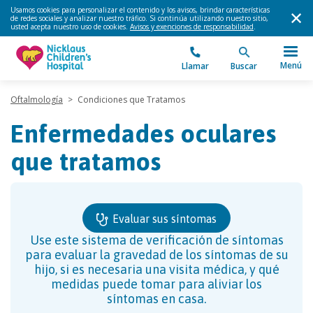
Usamos cookies para personalizar el contenido y los avisos, brindar características
de redes sociales y analizar nuestro tráfico. Si continúa utilizando nuestro sitio,
usted acepta nuestro uso de cookies.
Avisos y exenciones de responsabilidad
.
Menú
Llamar
Buscar
Oftalmología
>
Condiciones que Tratamos
Enfermedades oculares
que tratamos
Evaluar sus síntomas
Use este sistema de verificación de síntomas
para evaluar la gravedad de los síntomas de su
hijo, si es necesaria una visita médica, y qué
medidas puede tomar para aliviar los
síntomas en casa.