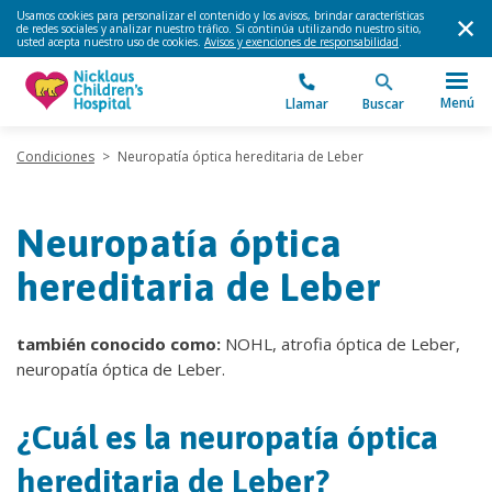
Usamos cookies para personalizar el contenido y los avisos, brindar características
de redes sociales y analizar nuestro tráfico. Si continúa utilizando nuestro sitio,
usted acepta nuestro uso de cookies.
Avisos y exenciones de responsabilidad
.
Menú
Llamar
Buscar
Condiciones
>
Neuropatía óptica hereditaria de Leber
Neuropatía óptica
hereditaria de Leber
también conocido como:
NOHL, atrofia óptica de Leber,
neuropatía óptica de Leber.
¿Cuál es la neuropatía óptica
hereditaria de Leber?